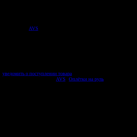
— Серия "Classic"
Стоимость:
1 040
₽
Поставщик:
AVS
арт. A78672S
в наличии 0 шт.
нет в наличии
Поставщик:
AVS
Срок отгрузки:
2-3 дней
Минимальный заказ:
3 500 ₽
Минимальное количество:
1 шт.
уведомить о поступлении товара
Этот товар в категориях:
AVS
|
Оплётки на руль
ОПИСАНИЕ
Серия: Classic
Размер: M
Диаметр: 37-39 см
Обхват: 8,2 см
Материал: натуральная кожа
Цвет: чёрный, синий