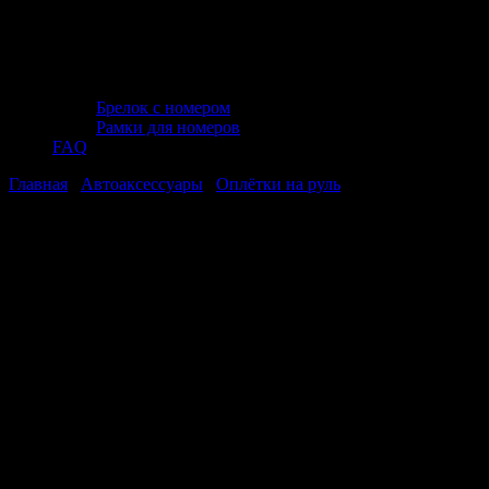
Брелок с номером
Рамки для номеров
FAQ
Главная
/
Автоаксессуары
/
Оплётки на руль
/ Оплетка на руль
(нат. кожа) AVS GL-910M-BBL (размер M, черный-синий) —
Серия "Classic"
Оплетка на руль (нат. кожа) AVS GL-
910M-BBL (размер M, черный-синий)
— Серия "Classic"
Оплетка на руль (нат. кожа) AVS GL-
910M-BBL (размер M, черный-синий)