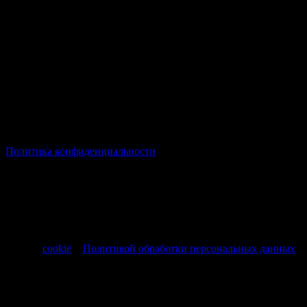
© Все права защищены Хумыч 2011 - 2026 год.
Политика конфиденциальности
Все товары и услуги, а также другие товарные предложения,
представленные на нашем сайте носят исключительно
информационный характер и не являются публичной
офертой, регламентируемой ст. 437 ч. 1 Гражданского кодекса
РФ от 30.11.1994 № 51-ФЗ.
Продолжая использовать сайт, вы соглашаетесь на обработку
файлов
cookie
и
Политикой обработки персональных данных