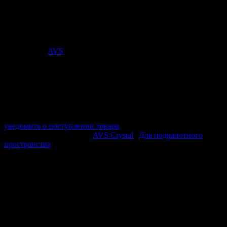
подходит для регулярного ухода, сервисных работ или
подготовки поверхности — в зависимости от назначения.
Стоимость:
342
₽
Поставщик:
AVS
арт. A07561S
в наличии 0 шт.
нет в наличии
Поставщик:
AVS
Срок отгрузки:
2-3 дней
Минимальный заказ:
3 500 ₽
Минимальное количество:
1 шт.
уведомить о поступлении товара
Этот товар в категориях:
AVS Crystal
|
Для подкапотного
пространства
ОПИСАНИЕ
Очиститель двигателя предназначен для удаления
маслянистых и дорожных загрязнений с внешних
поверхностей двигателя. Подходит для локального или
регулярного применения в зависимости от степени
загрязнения и помогает ускорить обслуживание автомобиля