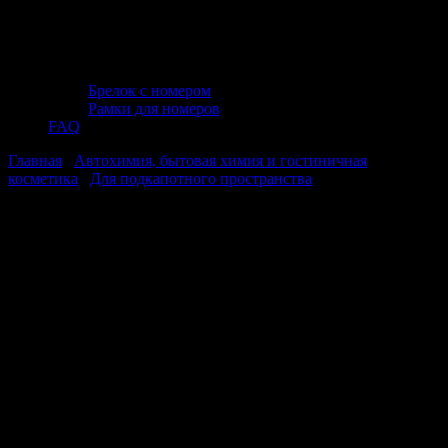
Брелок с номером
Рамки для номеров
FAQ
Главная
/
Автохимия, бытовая химия и гостиничная
косметика
/
Для подкапотного пространства
/ Очиститель
двигателя (концентрат) 1 л AVS AVK-657
Очиститель двигателя (концентрат) 1
л AVS AVK-657
Очиститель двигателя (концентрат) 1
л AVS AVK-657
Очиститель двигателя для удаления маслянистых и дорожных
загрязнений с внешних поверхностей двигателя. Средство