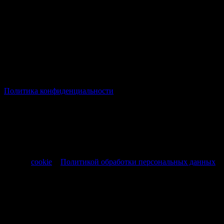
© Все права защищены Хумыч 2011 - 2026 год.
Политика конфиденциальности
Все товары и услуги, а также другие товарные предложения,
представленные на нашем сайте носят исключительно
информационный характер и не являются публичной
офертой, регламентируемой ст. 437 ч. 1 Гражданского кодекса
РФ от 30.11.1994 № 51-ФЗ.
Продолжая использовать сайт, вы соглашаетесь на обработку
файлов
cookie
и
Политикой обработки персональных данных