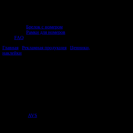
Брелок с номером
Рамки для номеров
FAQ
Главная
/
Рекламная продукция
/
Ценники,
наклейки
/ Наклейка "+Подарок" 16*3.5 см.
Наклейка "+Подарок" 16*3.5 см.
Наклейка "+Подарок" 16*3.5 см.
Стоимость:
0
₽
Поставщик:
AVS
арт. A07358S
в наличии 0 шт.
нет в наличии