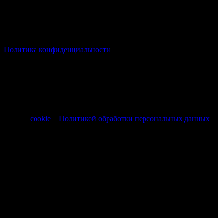
© Все права защищены Хумыч 2011 - 2026 год.
Политика конфиденциальности
Все товары и услуги, а также другие товарные предложения,
представленные на нашем сайте носят исключительно
информационный характер и не являются публичной
офертой, регламентируемой ст. 437 ч. 1 Гражданского кодекса
РФ от 30.11.1994 № 51-ФЗ.
Продолжая использовать сайт, вы соглашаетесь на обработку
файлов
cookie
и
Политикой обработки персональных данных