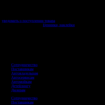
Поставщик:
AVS
Срок отгрузки:
2-3 дней
Минимальный заказ:
3 500 ₽
Минимальное количество:
1 шт.
уведомить о поступлении товара
Этот товар в категориях:
Ценники, наклейки
ОПИСАНИЕ
На листе 10 наклеек
ПОХОЖИЕ ТОВАРЫ
Сотрудничество
Поставщикам
Автовладельцам
Автосервисам
Автомойкам
Детейлингу
Дилерам
Сотрудничество
Поставщикам