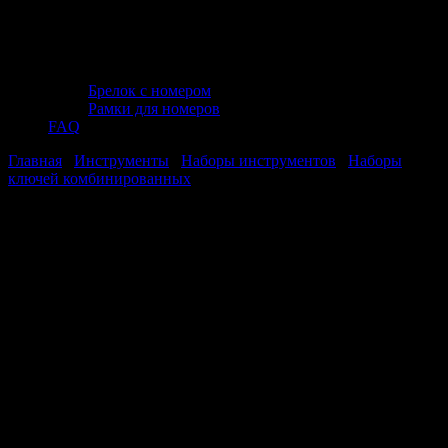
Брелок с номером
Рамки для номеров
FAQ
Главная
/
Инструменты
/
Наборы инструментов
/
Наборы
ключей комбинированных
/ Набор ключей гаечных
комбинированных на держателе (8-17 мм) (6 предметов) JT
KJ3N6P
Набор ключей гаечных
комбинированных на держателе (8-17
мм) (6 предметов) JT KJ3N6P