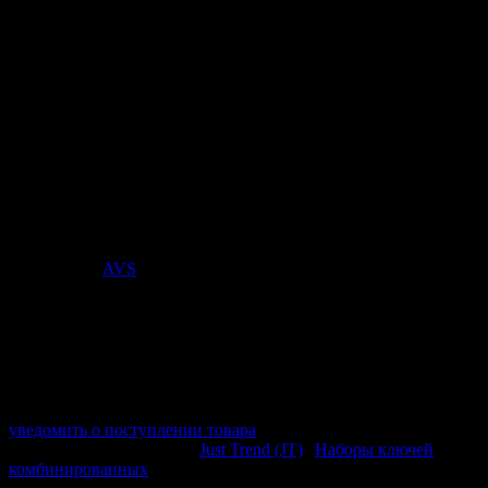
Набор ключей гаечных
комбинированных на держателе (8-17
мм) (6 предметов) JT KJ3N6P
Стоимость:
450
₽
Поставщик:
AVS
арт. A85761S
в наличии 0 шт.
нет в наличии
Поставщик:
AVS
Срок отгрузки:
2-3 дней
Минимальный заказ:
3 500 ₽
Минимальное количество:
1 шт.
уведомить о поступлении товара
Этот товар в категориях:
Just Trend (JT)
|
Наборы ключей
комбинированных