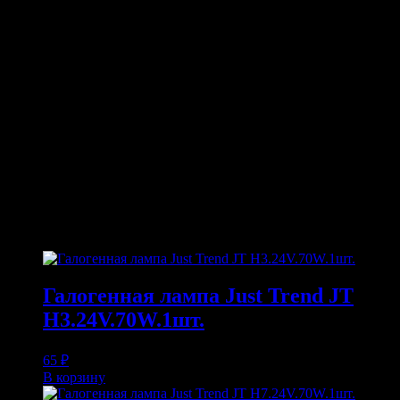
ОПИСАНИЕ
Размеры ключей: 8-10-12-13-14-17 мм
Длина: 210 мм
Ширина: 105 мм
Толщина: 40 мм
Покрытие: хромированное
Прочность: 42 HRC
ПОХОЖИЕ ТОВАРЫ
Похожие
Галогенная лампа Just Trend JT
H3.24V.70W.1шт.
65
₽
В корзину