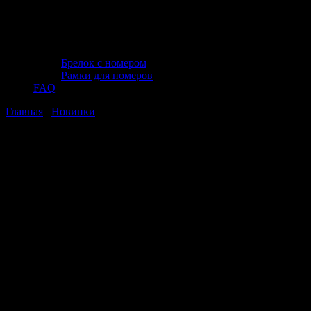
Брелок с номером
Рамки для номеров
FAQ
Главная
/
Новинки
/ Лампа AVS Vegas CHROME в блистере
12V. PY21W(BAU15S) "orange" смещ.штифт 2шт.
Лампа AVS Vegas CHROME в блистере
12V. PY21W(BAU15S) "orange"
смещ.штифт 2шт.
Лампа AVS Vegas CHROME в блистере
12V. PY21W(BAU15S) "orange"
смещ.штифт 2шт.