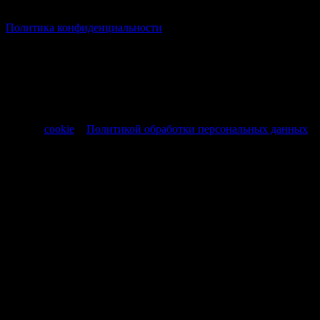
© Все права защищены Хумыч 2011 - 2026 год.
Политика конфиденциальности
Все товары и услуги, а также другие товарные предложения,
представленные на нашем сайте носят исключительно
информационный характер и не являются публичной
офертой, регламентируемой ст. 437 ч. 1 Гражданского кодекса
РФ от 30.11.1994 № 51-ФЗ.
Продолжая использовать сайт, вы соглашаетесь на обработку
файлов
cookie
и
Политикой обработки персональных данных