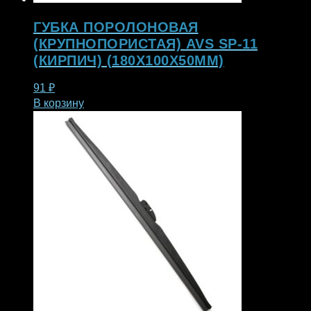
ГУБКА ПОРОЛОНОВАЯ
(КРУПНОПОРИСТАЯ) AVS SP-11
(КИРПИЧ) (180X100X50ММ)
91
₽
В корзину