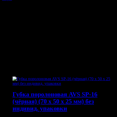
ОПИСАНИЕ
Лампа накаливания
AVS Vegas P27/7W
Тип цоколя: W2,5x16q
Напряжение: 12 V
Мощность: 27/7 W
Цветовая температура: 2700 К
ПОХОЖИЕ ТОВАРЫ
Похожие
Губка поролоновая AVS SP-16
(чёрная) (70 x 50 x 25 мм) без
индивид. упаковки