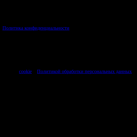
© Все права защищены Хумыч 2011 - 2026 год.
Политика конфиденциальности
Все товары и услуги, а также другие товарные предложения,
представленные на нашем сайте носят исключительно
информационный характер и не являются публичной
офертой, регламентируемой ст. 437 ч. 1 Гражданского кодекса
РФ от 30.11.1994 № 51-ФЗ.
Продолжая использовать сайт, вы соглашаетесь на обработку
файлов
cookie
и
Политикой обработки персональных данных