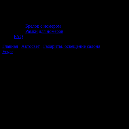
Брелок с номером
Рамки для номеров
FAQ
Главная
/
Автосвет
/
Габариты, освещение салона
Vegas
/ Лампа AVS Vegas 12V. P27/7(W2,5x16q) BOX 10шт.
Лампа AVS Vegas 12V. P27/7(W2,5x16q)
BOX 10шт.