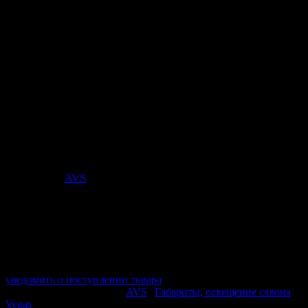
Лампа AVS Vegas 12V. P27/7(W2,5x16q)
BOX 10шт.
Стоимость:
152
₽
Поставщик:
AVS
арт. A78177S
в наличии 0 шт.
нет в наличии
Поставщик:
AVS
Срок отгрузки:
2-3 дней
Минимальный заказ:
3 500 ₽
Минимальное количество:
1 шт.
уведомить о поступлении товара
Этот товар в категориях:
AVS
|
Габариты, освещение салона
Vegas