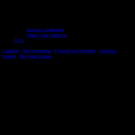
Брелок с номером
Рамки для номеров
FAQ
Главная
/
Инструменты
/
Ручной инструмент
/
Гаечные
ключи
/
Трубные ключи
/ Ключ трубный рычажный №2 (420
мм, 45 град.) AVS PW45-2
Ключ трубный рычажный №2 (420 мм,
45 град.) AVS PW45-2
Ключ трубный рычажный №2 (420 мм,
45 град.) AVS PW45-2
Стоимость: