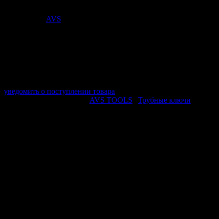
876
₽
Поставщик:
AVS
арт. A40810S
в наличии 0 шт.
нет в наличии
Поставщик:
AVS
Срок отгрузки:
2-3 дней
Минимальный заказ:
3 500 ₽
Минимальное количество:
1 шт.
уведомить о поступлении товара
Этот товар в категориях:
AVS TOOLS
|
Трубные ключи
ОПИСАНИЕ
Предназначен для выполнения слесарно-монтажных и
ремонтных работ с трубами и крепежом различной формы и
размера.
Длина: 420 мм
Диаметр трубы: 20-50 мм
Угол наклона губок: 45
ПОХОЖИЕ ТОВАРЫ