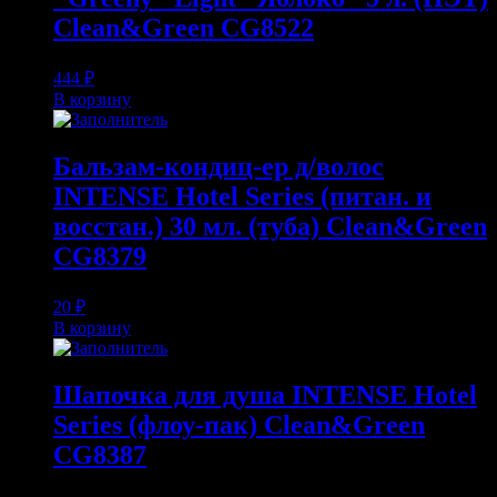
Clean&Green CG8522
444
₽
В корзину
Бальзам-кондиц-ер д/волос
INTENSE Hotel Series (питан. и
восстан.) 30 мл. (туба) Clean&Green
CG8379
20
₽
В корзину
Шапочка для душа INTENSE Hotel
Series (флоу-пак) Clean&Green
CG8387