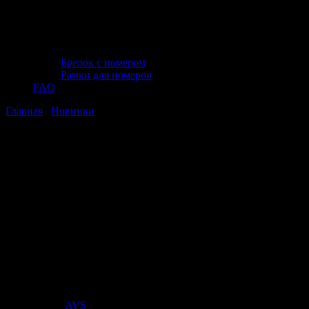
Брелок с номером
Рамки для номеров
FAQ
Главная
/
Новинки
/ Ключ гаечный комбинированный
трещоточный (16 мм) AVS K60016
Ключ гаечный комбинированный
трещоточный (16 мм) AVS K60016
Ключ гаечный комбинированный
трещоточный (16 мм) AVS K60016
Стоимость:
412
₽
Поставщик:
AVS