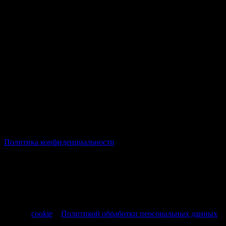
© Все права защищены Хумыч 2011 - 2026 год.
Политика конфиденциальности
Все товары и услуги, а также другие товарные предложения,
представленные на нашем сайте носят исключительно
информационный характер и не являются публичной
офертой, регламентируемой ст. 437 ч. 1 Гражданского кодекса
РФ от 30.11.1994 № 51-ФЗ.
Продолжая использовать сайт, вы соглашаетесь на обработку
файлов
cookie
и
Политикой обработки персональных данных