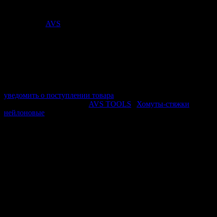
Стоимость:
294
₽
Поставщик:
AVS
арт. A85166S
в наличии 0 шт.
нет в наличии
Поставщик:
AVS
Срок отгрузки:
2-3 дней
Минимальный заказ:
3 500 ₽
Минимальное количество:
1 шт.
уведомить о поступлении товара
Этот товар в категориях:
AVS TOOLS
|
Хомуты-стяжки
нейлоновые
ОПИСАНИЕ
Устойчивость к низким температурам
Температурный диапазон эксплуатации от -45 до +80
градусов
Минимальная температура монтажа -20 до +80 градусов
ПОХОЖИЕ ТОВАРЫ