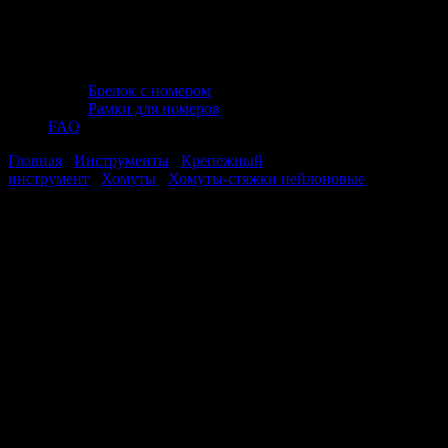
Брелок с номером
Рамки для номеров
FAQ
Главная
/
Инструменты
/
Крепежный
инструмент
/
Хомуты
/
Хомуты-стяжки нейлоновые
/ Хомут-
стяжка нейлоновая 4,8х350мм, белый (100шт.) AVS NT4835-
100W
Хомут-стяжка нейлоновая 4,8х350мм,
белый (100шт.) AVS NT4835-100W
Хомут-стяжка нейлоновая 4,8х350мм,
белый (100шт.) AVS NT4835-100W