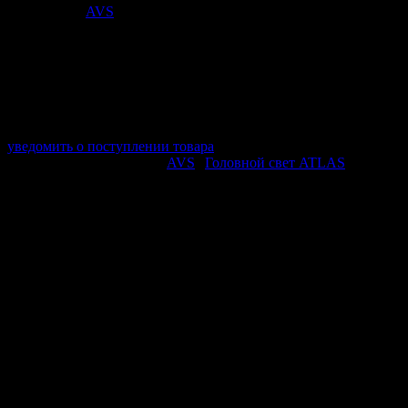
Поставщик:
AVS
арт. A78565S
в наличии 0 шт.
нет в наличии
Поставщик:
AVS
Срок отгрузки:
2-3 дней
Минимальный заказ:
3 500 ₽
Минимальное количество:
1 шт.
уведомить о поступлении товара
Этот товар в категориях:
AVS
|
Головной свет ATLAS
ОПИСАНИЕ
ECE: H11
Цоколь: PGJ19-2
Мощность: 55 W.
Напряжение: 12 V.
Цветовая температура:5000 K
ПОХОЖИЕ ТОВАРЫ
Похожие