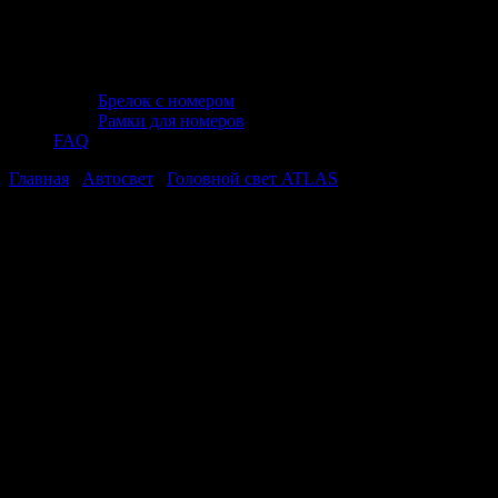
Брелок с номером
Рамки для номеров
FAQ
Главная
/
Автосвет
/
Головной свет ATLAS
/ Галогенная лампа
AVS ATLAS/5000К/ H11.12V.55W.блистер 2шт.
Галогенная лампа AVS ATLAS/5000К/
H11.12V.55W.блистер 2шт.
Галогенная лампа AVS ATLAS/5000К/
H11.12V.55W.блистер 2шт.
Стоимость:
535
₽