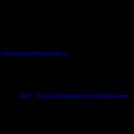
© Все права защищены Хумыч 2011 - 2026 год.
Политика конфиденциальности
Все товары и услуги, а также другие товарные предложения,
представленные на нашем сайте носят исключительно
информационный характер и не являются публичной
офертой, регламентируемой ст. 437 ч. 1 Гражданского кодекса
РФ от 30.11.1994 № 51-ФЗ.
Продолжая использовать сайт, вы соглашаетесь на обработку
файлов
cookie
и
Политикой обработки персональных данных