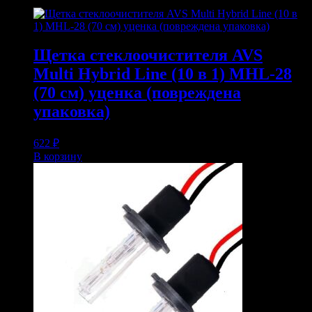
Щетка стеклоочистителя AVS
Multi Hybrid Line (10 в 1) MHL-28
(70 см) уценка (повреждена
упаковка)
622
₽
В корзину