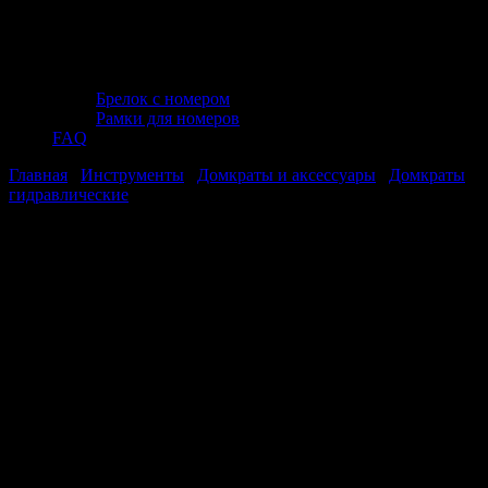
Брелок с номером
Рамки для номеров
FAQ
Главная
/
Инструменты
/
Домкраты и аксессуары
/
Домкраты
гидравлические
/ Домкрат гидравлический JT JHJ-B32T, 32т,
255-405 мм
Домкрат гидравлический JT JHJ-B32T,
32т, 255-405 мм
Домкрат гидравлический JT JHJ-B32T,
32т, 255-405 мм