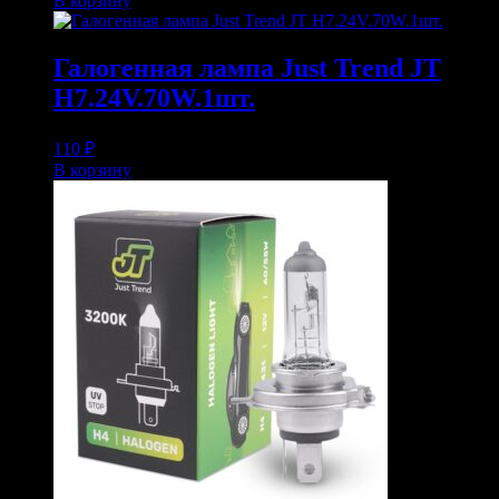
В корзину
Галогенная лампа Just Trend JT
H7.24V.70W.1шт.
110
₽
В корзину