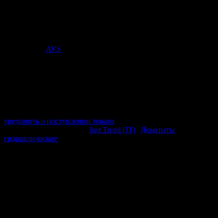
Домкрат гидравлический JT JHJ-B32T предназначен для
подъема тяжелых грузов массой до 32 тонн.
Стоимость:
5 002
₽
Поставщик:
AVS
арт. A85846S
в наличии 0 шт.
нет в наличии
Поставщик:
AVS
Срок отгрузки:
2-3 дней
Минимальный заказ:
3 500 ₽
Минимальное количество:
1 шт.
уведомить о поступлении товара
Этот товар в категориях:
Just Trend (JT)
|
Домкраты
гидравлические
ОПИСАНИЕ
Максимальная нагрузка: 32 тонны
Высота в сложенном виде: 255 мм
Максимальная высота подъёма: 405 мм
Оптимальное решение для предприятий, занимающихся