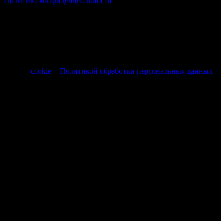
Политика конфиденциальности
Все товары и услуги, а также другие товарные предложения,
представленные на нашем сайте носят исключительно
информационный характер и не являются публичной
офертой, регламентируемой ст. 437 ч. 1 Гражданского кодекса
РФ от 30.11.1994 № 51-ФЗ.
Продолжая использовать сайт, вы соглашаетесь на обработку
файлов
cookie
и
Политикой обработки персональных данных