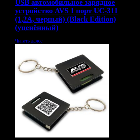
USB автомобильное зарядное
устройство AVS 1 порт UC-311
(1,2А, черный) (Black Edition)
(уценённый)
Читать далее