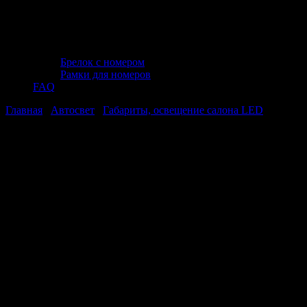
Брелок с номером
Рамки для номеров
FAQ
Главная
/
Автосвет
/
Габариты, освещение салона LED
/ C027
T10/белый/ (W2.1×9.5d) COB 3W, блистер 2 шт.
C027 T10/белый/ (W2.1×9.5d) COB 3W,
блистер 2 шт.
C027 T10/белый/ (W2.1×9.5d) COB 3W,
блистер 2 шт.
Стоимость: