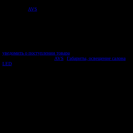
197
₽
Поставщик:
AVS
арт. A78442S
в наличии 0 шт.
нет в наличии
Поставщик:
AVS
Срок отгрузки:
2-3 дней
Минимальный заказ:
3 500 ₽
Минимальное количество:
1 шт.
уведомить о поступлении товара
Этот товар в категориях:
AVS
|
Габариты, освещение салона
LED
ОПИСАНИЕ
Тип лампы: Т10
Цоколь: W2.1*9,5D
Модуль CANBUS: нет
Тип светодиода: COB
Напряжение: 12V
Мощность: 1 Вт.
Яркость: 50 Лм.
Угол свечения: 120
Цвет свечения: белый