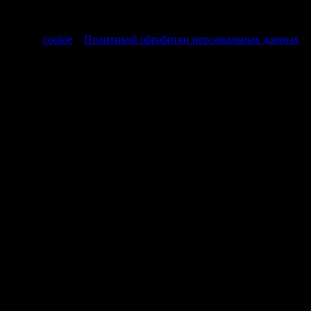
РФ от 30.11.1994 № 51-ФЗ.
Продолжая использовать сайт, вы соглашаетесь на обработку
файлов
cookie
и
Политикой обработки персональных данных