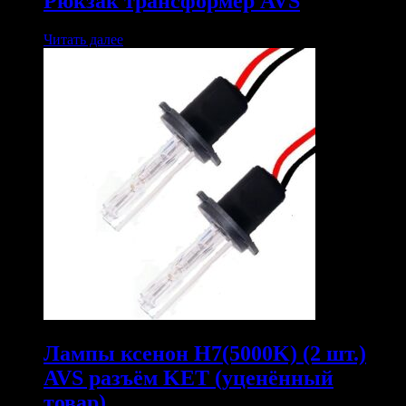
Рюкзак трансформер AVS
Читать далее
Лампы ксенон H7(5000K) (2 шт.)
AVS разъём KET (уценённый
товар)