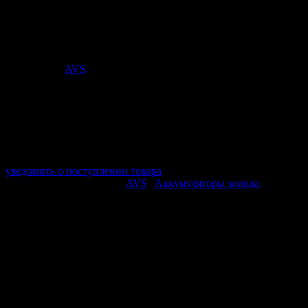
собой пакетик, наполненный особым составом, способным
накапливать и постепенно выделять холод.
Стоимость:
117
₽
Поставщик:
AVS
арт. 80708
в наличии 0 шт.
нет в наличии
Поставщик:
AVS
Срок отгрузки:
2-3 дней
Минимальный заказ:
3 500 ₽
Минимальное количество:
1 шт.
уведомить о поступлении товара
Этот товар в категориях:
AVS
|
Аккумуляторы холода
ОПИСАНИЕ
Объем: 160 мл
Размер: 15*11*1,5 см
Вес: 170 гр
Перед использованием аккумулятор необходимо подвергнуть
глубокой заморозке в обычном домашнем холодильнике.