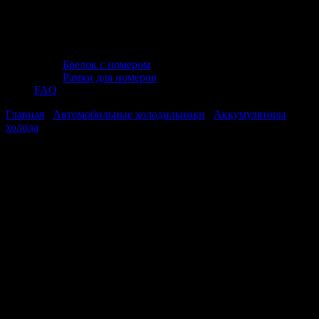
Брелок с номером
Рамки для номеров
FAQ
Главная
/
Автомобильные холодильники
/
Аккумуляторы
холода
/ Аккумулятор холода AVS IG-160ml (мягкий)
Аккумулятор холода AVS IG-160ml
(мягкий)
Аккумулятор холода AVS IG-160ml
(мягкий)
Аккумулятор холода AVS IG-160ml (мягкий) — это удобное и
практичное средство для поддержания низких температур
продуктов и напитков в дорожных условиях. Представляет